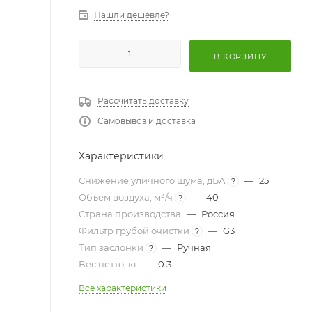
Нашли дешевле?
В КОРЗИНУ
Рассчитать доставку
Самовывоз и доставка
Характеристики
Снижение уличного шума, дБА
—
25
?
Объем воздуха, м³/ч
—
40
?
Страна производства
—
Россия
Фильтр грубой очистки
—
G3
?
Тип заслонки
—
Ручная
?
Вес нетто, кг
—
0.3
Все характеристики