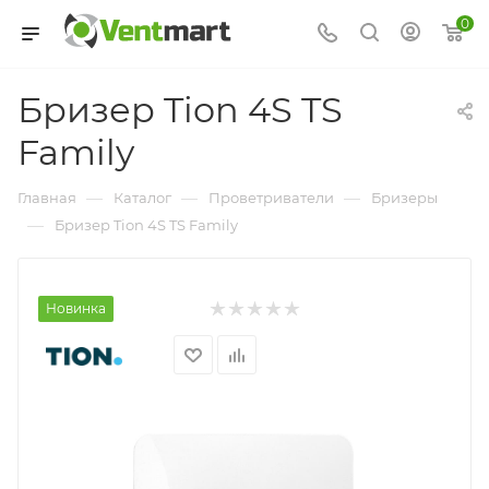
0
Бризер Tion 4S TS
Family
—
—
—
Главная
Каталог
Проветриватели
Бризеры
—
Бризер Tion 4S TS Family
Новинка