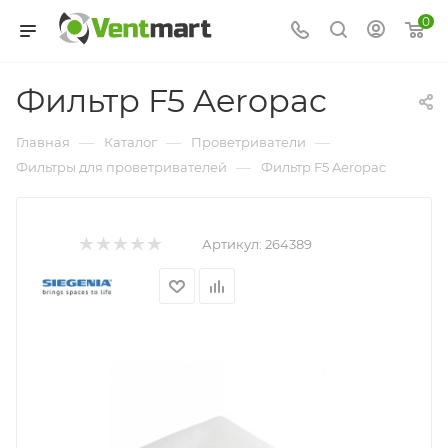
0
Фильтр F5 Aeropac
—
—
—
Главная
Каталог
Проветриватели
—
Фильтры для проветривателей
Фильтр F5 Aeropac
Артикул:
264389