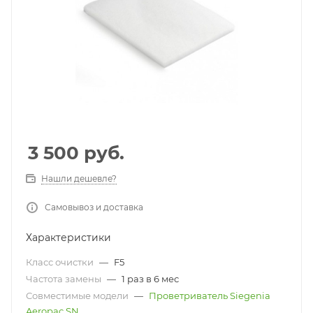
3 500
руб.
Нашли дешевле?
Самовывоз и доставка
Характеристики
Класс очистки
—
F5
Частота замены
—
1 раз в 6 мес
Совместимые модели
—
Проветриватель Siegenia
Aeropac SN