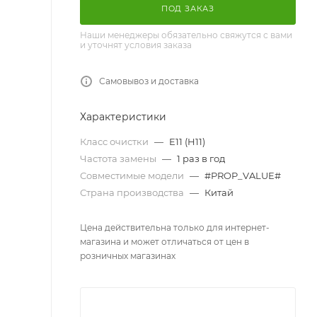
ПОД ЗАКАЗ
Наши менеджеры обязательно свяжутся с вами
и уточнят условия заказа
Самовывоз и доставка
Характеристики
Класс очистки
—
E11 (H11)
Частота замены
—
1 раз в год
Совместимые модели
—
#PROP_VALUE#
Страна производства
—
Китай
Цена действительна только для интернет-
магазина и может отличаться от цен в
розничных магазинах