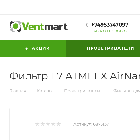
+74953747097
ЗАКАЗАТЬ ЗВОНОК
АКЦИИ
ПРОВЕТРИВАТЕЛИ
Фильтр F7 ATMEEX AirNa
—
—
—
Главная
Каталог
Проветриватели
Фильтры дл
Артикул:
6873137