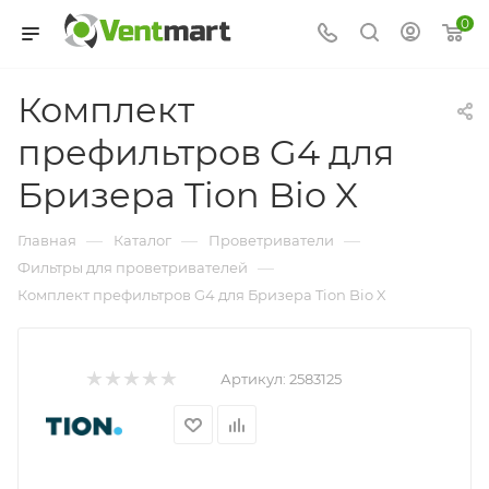
0
Комплект
префильтров G4 для
Бризера Tion Bio X
—
—
—
Главная
Каталог
Проветриватели
—
Фильтры для проветривателей
Комплект префильтров G4 для Бризера Tion Bio X
Артикул:
2583125