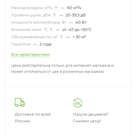
Расход воздуха, м³/ч
—
60 м³/ч
?
Уровень шума, дБА
—
20-39,5 дБ
?
Мощность вентилятора, Вт
—
40 Вт
Внешняя темп. °C
—
от -47 до +50°C
?
Обслуживаемая пл, м²
—
< 30 м²
?
Гарантия
—
2 года
Все характеристики
Цена действительна только для интернет-магазина и
может отличаться от цен в розничных магазинах
Доставка по всей
Нашли дешевле?
России
Снизим цену!