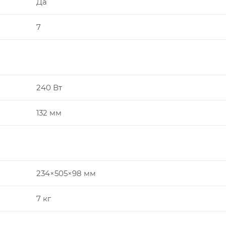
Да
7
240 Вт
132 мм
234×505×98 мм
7 кг