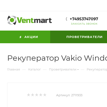
+74953747097
ЗАКАЗАТЬ ЗВОНОК
АКЦИИ
ПРОВЕТРИВАТЕЛИ
Рекуператор Vakio Wind
—
—
—
Главная
Каталог
Проветриватели
Рекуперато
Артикул:
2711933