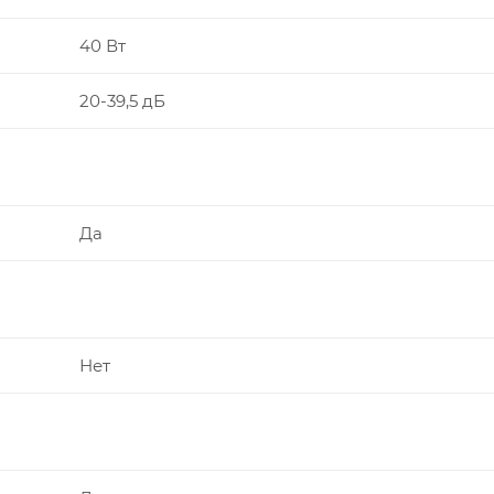
40 Вт
20-39,5 дБ
Да
Нет