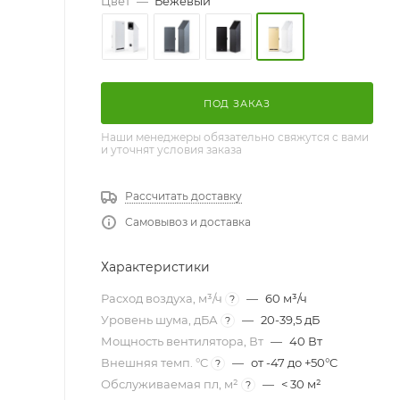
Цвет
—
Бежевый
ПОД ЗАКАЗ
Наши менеджеры обязательно свяжутся с вами
и уточнят условия заказа
Рассчитать доставку
Самовывоз и доставка
Характеристики
Расход воздуха, м³/ч
—
60 м³/ч
?
Уровень шума, дБА
—
20-39,5 дБ
?
Мощность вентилятора, Вт
—
40 Вт
Внешняя темп. °C
—
от -47 до +50°C
?
Обслуживаемая пл, м²
—
< 30 м²
?