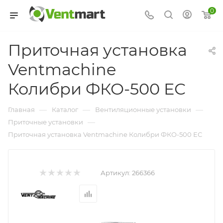
0
Приточная установка
Ventmachine
Колибри ФКО-500 ЕС
—
—
—
Главная
Каталог
Вентиляционные установки
—
Приточные установки
Приточная установка Ventmachine Колибри ФКО-500 ЕС
Артикул:
266366