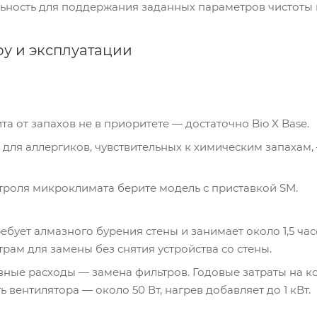
ьность для поддержания заданных параметров чистоты 
ру и эксплуатации
а от запахов не в приоритете — достаточно Bio X Base.
 для аллергиков, чувствительных к химическим запахам,
троля микроклимата берите модель с приставкой SM.
ебует алмазного бурения стены и занимает около 1,5 ча
трам для замены без снятия устройства со стены.
ые расходы — замена фильтров. Годовые затраты на комп
вентилятора — около 50 Вт, нагрев добавляет до 1 кВт.