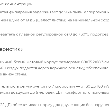
ие концентрации.
тая фильтрация задерживает до 95% пыли, аллергенов PM
внем шума от 19 дБ (шелест листвы) на минимальной ск
ватель с плавной регулировкой от 0 до +30°C подогрев
теристики
чный белый матовый корпус размерами 60×35.2×18.3 см (
ой. Воздух подается через верхнюю решетку, обеспечив
 внизу стены.
ельность регулируется по 7 скоростям — от 30 до 160 м³
ежим воздухом до 5 человек. Для комфортного использо
 ~25 дБ) обеспечивает норму для двух спящих без наруше