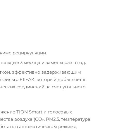
ежиме рециркуляции.
 каждые 3 месяца и замены раз в год.
питкой, эффективно задерживающим
 фильтр E11+АК, который добавляет к
ческих соединений за счет угольного
ожение TION Smart и голосовых
тва воздуха (CO₂, PM2.5, температура,
аботать в автоматическом режиме,