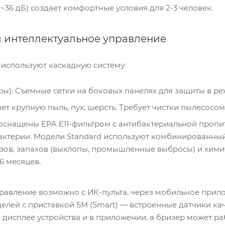
 ~36 дБ) создает комфортные условия для 2-3 человек.
и интеллектуальное управление
используют каскадную систему:
ы): Съемные сетки на боковых панелях для защиты в р
т крупную пыль, пух, шерсть. Требует чистки пылесосом
 оснащены EPA E11-фильтром с антибактериальной про
бактерии. Модели Standard используют комбинированный
азов, запахов (выхлопы, промышленные выбросы) и хими
 6 месяцев.
равление возможно с ИК-пульта, через мобильное прил
ей с приставкой SM (Smart) — встроенные датчики качес
 дисплее устройства и в приложении, а бризер может р